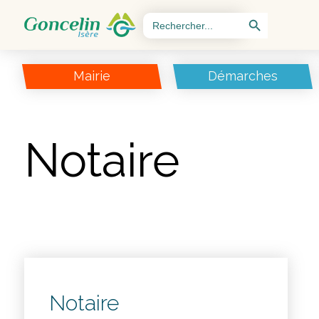
Search Button
Search
for:
Mairie
Démarches
Notaire
Notaire