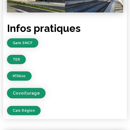
Infos pratiques
Gare SNCF
TER
M’Réso
Covoiturage
Cars Région