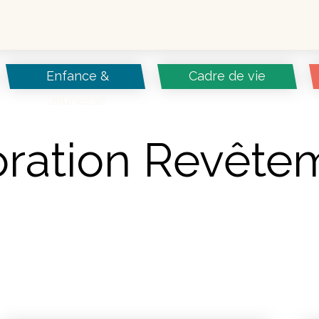
Enfance &
Cadre de vie
Jeunesse
oration Revête