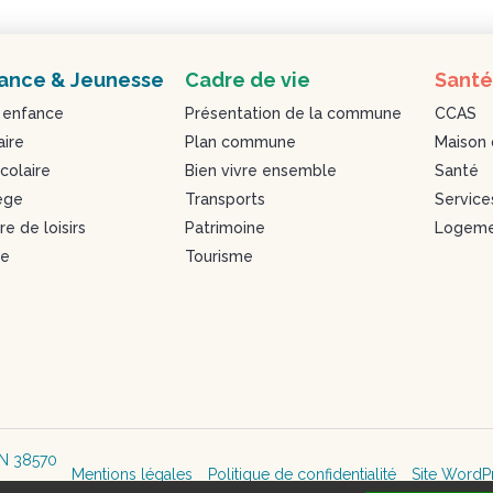
ance & Jeunesse
Cadre de vie
Santé
 enfance
Présentation de la commune
CCAS
aire
Plan commune
Maison 
colaire
Bien vivre ensemble
Santé
ège
Transports
Service
e de loisirs
Patrimoine
Logeme
se
Tourisme
IN 38570
Mentions légales
Politique de confidentialité
Site WordP
71 78 75