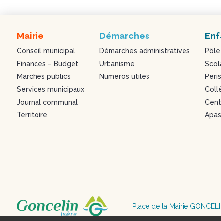
Mairie
Démarches
Enf
Conseil municipal
Démarches administratives
Pôle
Finances – Budget
Urbanisme
Scol
Marchés publics
Numéros utiles
Péris
Services municipaux
Coll
Journal communal
Centr
Territoire
Apa
Place de la Mairie GONCEL
mairie@goncelin.fr – 04 76 