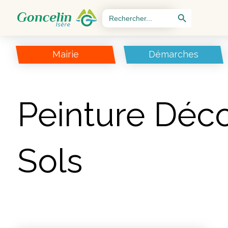
Search Button
Search
for:
Mairie
Démarches
Peinture Déc
Sols