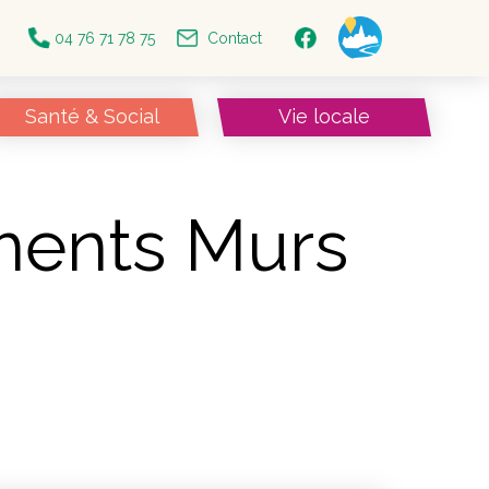
04 76 71 78 75
Contact
Santé & Social
Vie locale
ments Murs