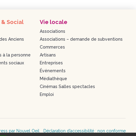
 & Social
Vie locale
Associations
des Anciens
Associations – demande de subventions
Commerces
s à la personne
Artisans
nts sociaux
Entreprises
Événements
Médiathèque
Cinémas Salles spectacles
Emploi
ress par Nouvel Oeil
Déclaration d’accessibilité : non conforme