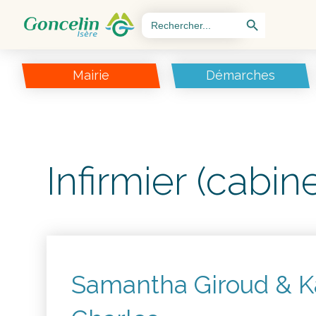
Search Button
Search
for:
Mairie
Démarches
Infirmier (cabin
Samantha Giroud & K