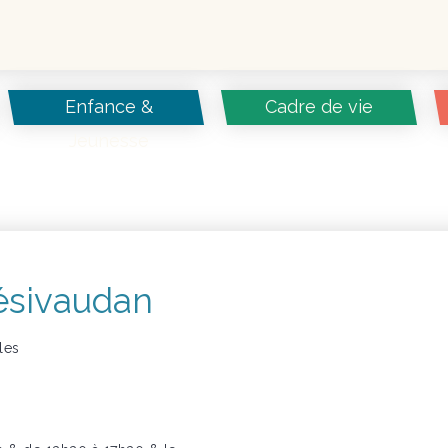
Enfance &
Cadre de vie
Jeunesse
ésivaudan
les