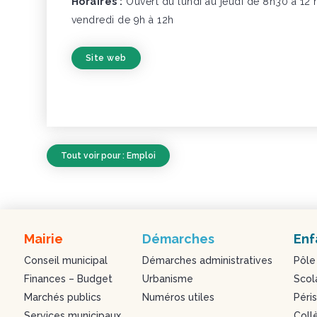
Horaires :
Ouvert du lundi au jeudi de 8h30 à 12 
vendredi de 9h à 12h
Site web
Tout voir pour : Emploi
Mairie
Démarches
Enf
Conseil municipal
Démarches administratives
Pôle
Finances – Budget
Urbanisme
Scol
Marchés publics
Numéros utiles
Péris
Services municipaux
Coll