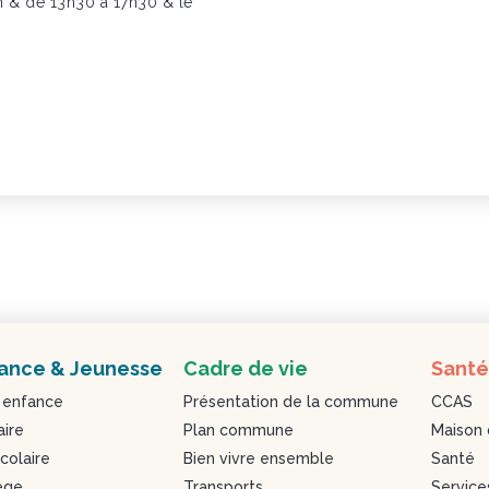
h & de 13h30 à 17h30 & le
ance & Jeunesse
Cadre de vie
Santé
 enfance
Présentation de la commune
CCAS
aire
Plan commune
Maison 
colaire
Bien vivre ensemble
Santé
ège
Transports
Service