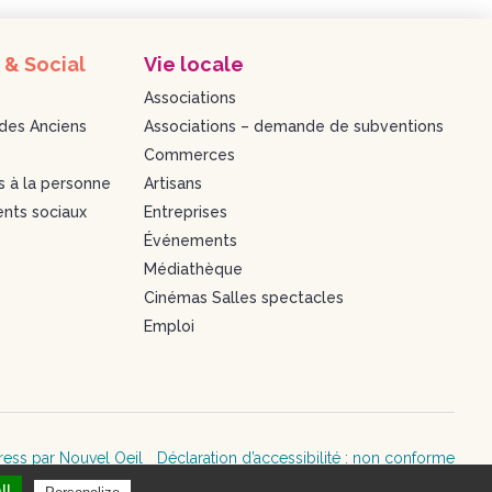
 & Social
Vie locale
Associations
des Anciens
Associations – demande de subventions
Commerces
s à la personne
Artisans
nts sociaux
Entreprises
Événements
Médiathèque
Cinémas Salles spectacles
Emploi
ress par Nouvel Oeil
Déclaration d’accessibilité : non conforme
ll