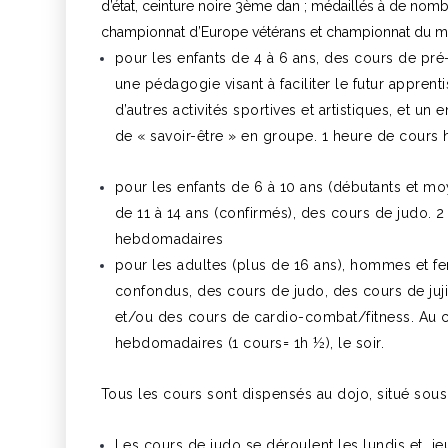
d’état, ceinture noire 3ème dan ; médaillés à de nomb
championnat d’Europe vétérans et championnat du mo
pour les enfants de 4 à 6 ans, des cours de pré-
une pédagogie visant à faciliter le futur apprent
d’autres activités sportives et artistiques, et u
de « savoir-être » en groupe. 1 heure de cour
pour les enfants de 6 à 10 ans (débutants et mo
de 11 à 14 ans (confirmés), des cours de judo. 
hebdomadaires
pour les adultes (plus de 16 ans), hommes et f
confondus, des cours de judo, des cours de juji
et/ou des cours de cardio-combat/fitness. Au ch
hebdomadaires (1 cours= 1h ½), le soir.
Tous les cours sont dispensés au dojo, situé so
Les cours de judo se déroulent les lundis et jeud