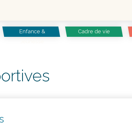
Enfance &
Cadre de vie
Jeunesse
ortives
s