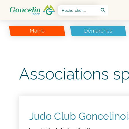
Search Button
Search
for:
Mairie
Démarches
Associations sp
Judo Club Goncelinoi