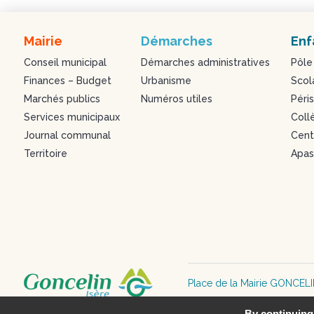
Mairie
Démarches
Enf
Conseil municipal
Démarches administratives
Pôle
Finances – Budget
Urbanisme
Scol
Marchés publics
Numéros utiles
Péris
Services municipaux
Coll
Journal communal
Centr
Territoire
Apa
Place de la Mairie GONCEL
mairie@goncelin.fr – 04 76 
By continuing 