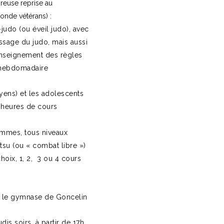
reuse reprise au
nde vétérans) :
judo (ou éveil judo), avec
issage du judo, mais aussi
n enseignement des règles
s hebdomadaire
yens) et les adolescents
2 heures de cours
emmes, tous niveaux
tsu (ou « combat libre »)
oix, 1, 2, 3 ou 4 cours
us le gymnase de Goncelin
is soirs, à partir de 17h.