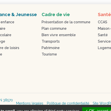
ance & Jeunesse
Cadre de vie
Santé
 enfance
Présentation de la commune
CCAS
aire
Plan commune
Maison 
colaire
Bien vivre ensemble
Santé
ège
Transports
Service
e de loisirs
Patrimoine
Logeme
se
Tourisme
IN 38570
Mentions légales
Politique de confidentialité
Site WordP
71 78 75
to scroll,
you are allowing all third-party services
✓ OK, accept a