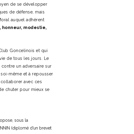
moyen de se développer
iques de défense, mais
Moral auquel adhèrent
é, honneur, modestie,
Club Goncelinois et qui
vie de tous les jours. Le
 contre un adversaire sur
re soi-même et à repousser
i collaborer avec ces
de chuter pour mieux se
ropose, sous la
NNIN (diplomé d’un brevet