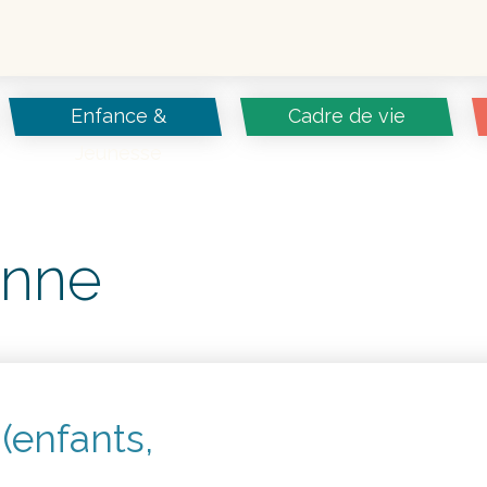
Enfance &
Cadre de vie
Jeunesse
enne
(enfants,