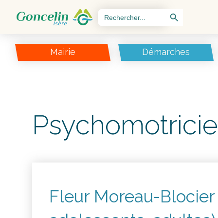
Search Button
Search
for:
Mairie
Démarches
Psychomotrici
Fleur Moreau-Blocier 