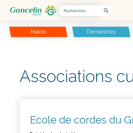
Search Button
Search
for:
Mairie
Démarches
Associations cu
Ecole de cordes du G