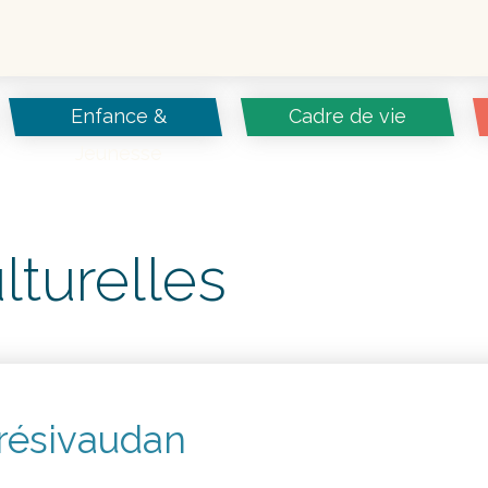
Enfance &
Cadre de vie
Jeunesse
lturelles
résivaudan