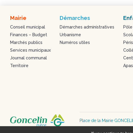
Mairie
Démarches
Enf
Conseil municipal
Démarches administratives
Pôle
Finances – Budget
Urbanisme
Scol
Marchés publics
Numéros utiles
Péris
Services municipaux
Coll
Journal communal
Centr
Territoire
Apa
Place de la Mairie GONCEL
mairie@goncelin.fr – 04 76 