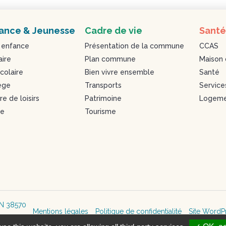
ance & Jeunesse
Cadre de vie
Santé
 enfance
Présentation de la commune
CCAS
aire
Plan commune
Maison 
colaire
Bien vivre ensemble
Santé
ège
Transports
Service
e de loisirs
Patrimoine
Logeme
se
Tourisme
IN 38570
Mentions légales
Politique de confidentialité
Site WordP
71 78 75