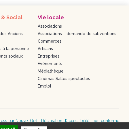
 & Social
Vie locale
Associations
des Anciens
Associations – demande de subventions
Commerces
s à la personne
Artisans
nts sociaux
Entreprises
Événements
Médiathèque
Cinémas Salles spectacles
Emploi
ress par Nouvel Oeil
Déclaration d’accessibilité : non conforme