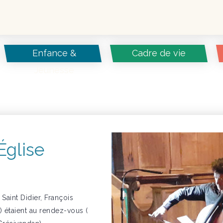
Enfance &
Cadre de vie
Jeunesse
Église
Saint Didier, François
e) étaient au rendez-vous (