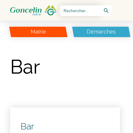
Search Button
Search
for:
Mairie
Démarches
Bar
Bar