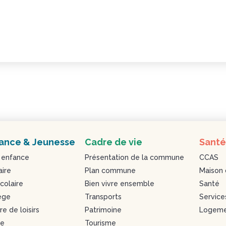
ance & Jeunesse
Cadre de vie
Santé
 enfance
Présentation de la commune
CCAS
aire
Plan commune
Maison 
colaire
Bien vivre ensemble
Santé
ège
Transports
Service
e de loisirs
Patrimoine
Logeme
se
Tourisme