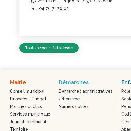
35 avenue des Tirignons 38570 Goncelin
Tél : 04 76 71 76 02
Tout voir pour : Auto-école
Mairie
Démarches
Enf
Conseil municipal
Démarches administratives
Pôle
Finances – Budget
Urbanisme
Scol
Marchés publics
Numéros utiles
Péris
Services municipaux
Coll
Journal communal
Centr
Territoire
Apa