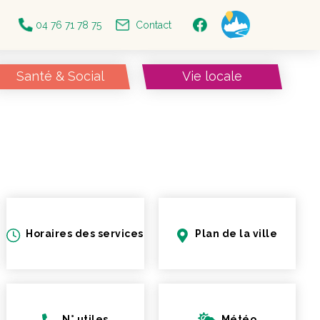
04 76 71 78 75
Contact
Santé & Social
Vie locale
Horaires des services
Plan de la ville
N° utiles
Météo