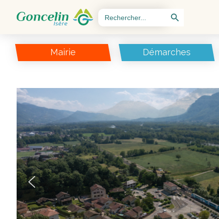
Search Button
Search
for:
Mairie
Démarches