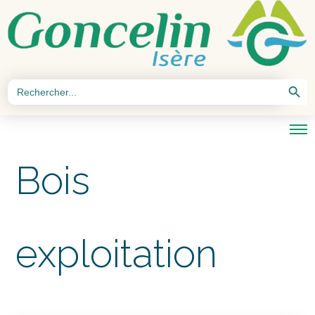
Search Button
Search
for:
Bois
exploitation